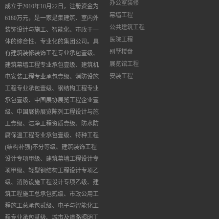
办公室装修
成立于
2010
年
10
月
22
日，注册资金为
幕墙工程
6180
万元，是一家是集建筑、室内外
公共建筑工程
装饰设计与施工、智能化、市政于一
医院工程
体的综合性、专业化的集团公司。具
别墅楼盘
有建筑装修装饰工程专业承包壹级、
展览馆工程
建筑幕墙工程专业承包壹级、建筑机
安装工程
电安装工程专业承包壹级、消防设施
工程专业承包壹级、钢结构工程专业
承包壹级、中国展协展览工程企业壹
级、中国展协展览陈列工程设计与施
工壹级、洁净工程资质壹级、防水防
腐保温工程专业承包壹级、特种工程
(
结构补强
)
不分等级、建筑装饰工程
设计专项甲级、建筑幕墙工程设计专
项甲级、轻型钢结构工程设计专项乙
级、消防设施工程设计专项乙级、建
筑工程施工总承包贰级、市政公用工
程施工总承包贰级、电子与智能化工
程专业承包贰级、城市及道路照明工