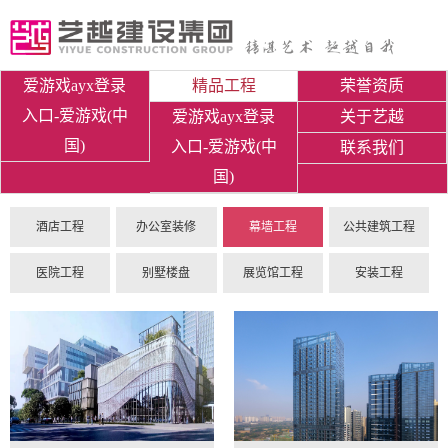
爱游戏ayx登录
精品工程
荣誉资质
入口-爱游戏(中
爱游戏ayx登录
关于艺越
国)
入口-爱游戏(中
联系我们
国)
酒店工程
办公室装修
幕墙工程
公共建筑工程
医院工程
别墅楼盘
展览馆工程
安装工程