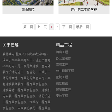
南山医院
坪山第二实验学校
第一页
上一页
1
2
下一页
最后一页
关于艺越
精品工程
酒店工程
爱游戏ayx登录入口-爱游戏(中国) ，
办公室装修
成立于
2010
年
10
月
22
日，注册资金为
幕墙工程
6180
万元，是一家是集建筑、室内外
公共建筑工程
装饰设计与施工、智能化、市政于一
医院工程
体的综合性、专业化的集团公司。具
别墅楼盘
有建筑装修装饰工程专业承包壹级、
展览馆工程
建筑幕墙工程专业承包壹级、建筑机
安装工程
电安装工程专业承包壹级、消防设施
工程专业承包壹级、钢结构工程专业
承包壹级、中国展协展览工程企业壹